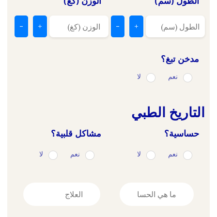
الطول (سم)
الوزن (كغ)
-
+
-
+
مدخن تبغ؟
نعم
لا
التاريخ الطبي
حساسية؟
مشاكل قلبية؟
نعم
لا
نعم
لا