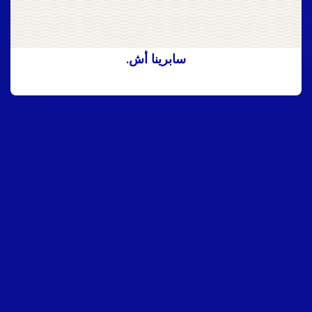
سابرينا أش.